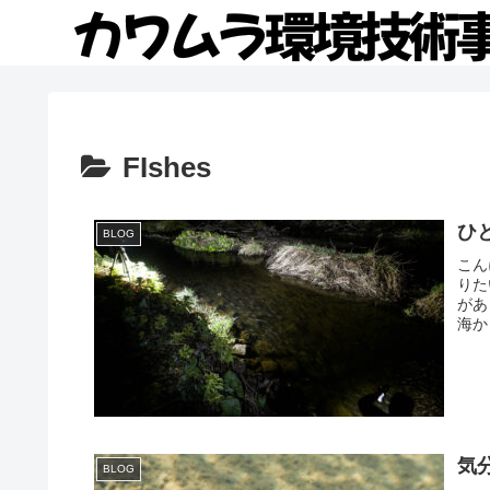
FIshes
ひ
BLOG
こん
りた
があ
海か
気
BLOG