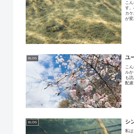
こん
す。
カケ
が変
ユ
BLOG
こん
ルか
も読
配慮
シ
BLOG
私は