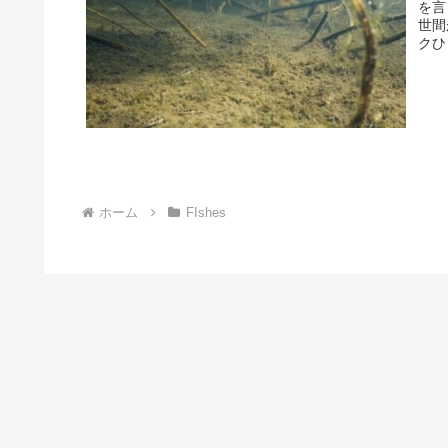
を言
世間
クひ
ホーム
FIshes